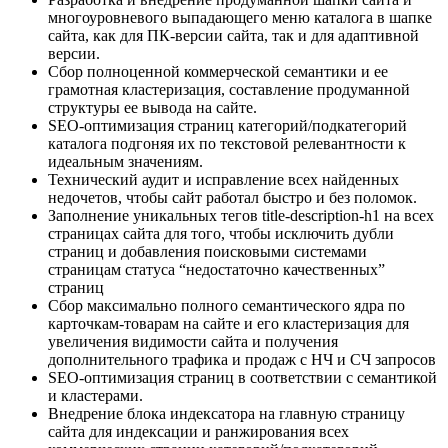
многоуровневого выпадающего меню каталога в шапке
сайта, как для ПК-версии сайта, так и для адаптивной
версии.
Сбор полноценной коммерческой семантики и ее
грамотная кластеризация, составление продуманной
структуры ее вывода на сайте.
SEO-оптимизация страниц категорий/подкатегорий
каталога подгоняя их по текстовой релевантности к
идеальным значениям.
Технический аудит и исправление всех найденных
недочетов, чтобы сайт работал быстро и без поломок.
Заполнение уникальных тегов title-description-h1 на всех
страницах сайта для того, чтобы исключить дубли
страниц и добавления поисковыми системами
страницам статуса “недостаточно качественных”
страниц
Сбор максимально полного семантического ядра по
карточкам-товарам на сайте и его кластеризация для
увеличения видимости сайта и получения
дополнительного трафика и продаж с НЧ и СЧ запросов
SEO-оптимизация страниц в соответствии с семантикой
и кластерами.
Внедрение блока индексатора на главную страницу
сайта для индексации и ранжирования всех