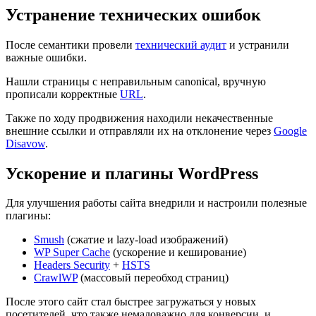
Устранение технических ошибок
После семантики провели
технический аудит
и устранили
важные ошибки.
Нашли страницы с неправильным canonical, вручную
прописали корректные
URL
.
Также по ходу продвижения находили некачественные
внешние ссылки и отправляли их на отклонение через
Google
Disavow
.
Ускорение и плагины WordPress
Для улучшения работы сайта внедрили и настроили полезные
плагины:
Smush
(сжатие и lazy-load изображений)
WP Super Cache
(ускорение и кеширование)
Headers Security
+
HSTS
CrawlWP
(массовый переобход страниц)
После этого сайт стал быстрее загружаться у новых
посетителей, что также немаловажно для конверсии, и