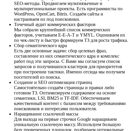
SEO-методы. Продвигаем мультиязычные и
мультирегиональные проекты. Есть программисты по
WordPress, OpenCart, Bitrix. Создаём сайты и
настраиваем их под поисковики.
Точечный аудит коммерческих факторов
Мы собрали крупнейший список коммерческих
факторов, учитываем E-E-A-T и YMYL. Оцениваем их
по чек-листу и быстро формируем ТЗ для роста трафика.
Сбор семантического ядра
Есть две основные задачи: сбор целевых фраз,
составление из них семантического ядра и комплекс
работ под эти запросы. С Вами мы согласуем список
запросов и получившихся кластеров для приоритетов
при построении тактики. Именно отсюда мы получаем
посетителей из поиска.
Создание и SEO оптимизация страниц
Самостоятельно создаём страницы и правки либо
готовим ТЗ. Оптимизируем содержимое на основе
семантики, LSI, BM25 и TF-IDF. Обеспечиваем
качественный контент с балансом между требованиями
поисковиков и интересами пользователя.
Наращивание ссылочной массы
Для выхода на первые строчки Google наращиваем
уникальную ссылочную массу. Используем большую
базу проверенных площадок, подбираем оптимальные