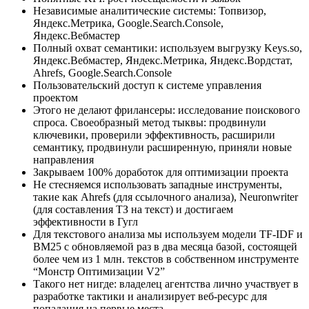
Независимые аналитические системы: Топвизор,
Яндекс.Метрика, Google.Search.Console,
Яндекс.Вебмастер
Полный охват семантики: используем выгрузку Keys.so,
Яндекс.Вебмастер, Яндекс.Метрика, Яндекс.Вордстат,
Ahrefs, Google.Search.Console
Пользовательский доступ к системе управления
проектом
Этого не делают фрилансеры: исследование поискового
спроса. Своеобразный метод тыквы: продвинули
ключевики, проверили эффективность, расширили
семантику, продвинули расширенную, приняли новые
направления
Закрываем 100% доработок для оптимизации проекта
Не стесняемся использовать западные инструменты,
такие как Ahrefs (для ссылочного анализа), Neuronwriter
(для составления ТЗ на текст) и достигаем
эффективности в Гугл
Для текстового анализа мы используем модели TF-IDF и
BM25 с обновляемой раз в два месяца базой, состоящей
более чем из 1 млн. текстов в собственном инструменте
“Монстр Оптимизации V2”
Такого нет нигде: владелец агентства лично участвует в
разработке тактики и анализирует веб-ресурс для
попадания на первые места