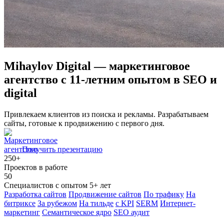
Mihaylov Digital — маркетинговое
агентство с 11-летним опытом в SEO и
digital
Привлекаем клиентов из поиска и рекламы. Разрабатываем
сайты, готовые к продвижению с первого дня.
Получить презентацию
250+
Проектов в работе
50
Специалистов с опытом 5+ лет
Разработка сайтов
Продвижение сайтов
По трафику
На
битриксе
За рубежом
На тильде
с KPI
SERM
Интернет-
маркетинг
Семантическое ядро
SEO аудит