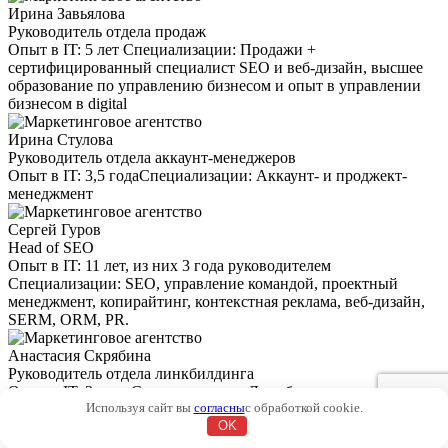
Ирина Завьялова
Руководитель отдела продаж
Опыт в IT:
5 лет
Специализации:
Продажи +
сертифицированный специалист SEO и веб-дизайн, высшее
образование по управлению бизнесом и опыт в управлении
бизнесом в digital
Ирина Стулова
Руководитель отдела аккаунт-менеджеров
Опыт в IT:
3,5 года
Специализации:
Аккаунт- и проджект-
менеджмент
Сергей Гуров
Head of SEO
Опыт в IT:
11 лет, из них 3 года руководителем
Специализации:
SEO, управление командой, проектный
менеджмент, копирайтинг, контекстная реклама, веб-дизайн,
SERM, ORM, PR.
Анастасия Скрябина
Руководитель отдела линкбилдинга
Опыт в IT:
3 года
Специализации:
Линкбилдинг
Используя сайт вы
согласны
с обработкой cookie.
OK
Дмитрий Семёнов
SEO-специалист