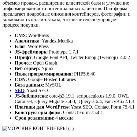
объемов продаж, расширение клиентской базы и улучшение
информированности потенциальных клиентов. Платформа
предлагает подробные описания контейнеров, фотографии и
возможность онлайн-заказа, что значительно упрощает
процесс покупки.
CMS
: WordPress
Аналитика
: Yandex.Metrika
Блог
: WordPress
JS-фреймворк
: Prototype 1.7.1
Шрифт
: Google Font API, Twitter Emoji (Twemoji)14.0.2
Прочее
: Open Graph
Веб-сервер
: Nginx
Язык программирования
: PHP5.6.40
CDN
: Google Hosted Libraries
База данных
: MySQL
SEO
: Yoast SEO
JS-библиотека
: core-js3.19.1, script.aculo.us 1.9.0, OWL
Carousel, jQuery Migrate 3.4.0, jQuery 3.6.4, FancyBox2.1.3
Плагины для WordPress
: Yoast SEO, Contact Form 75.4.1
Конструкторы форм
: Contact Form 75.4.1
Срок реализации
: 4 месяца