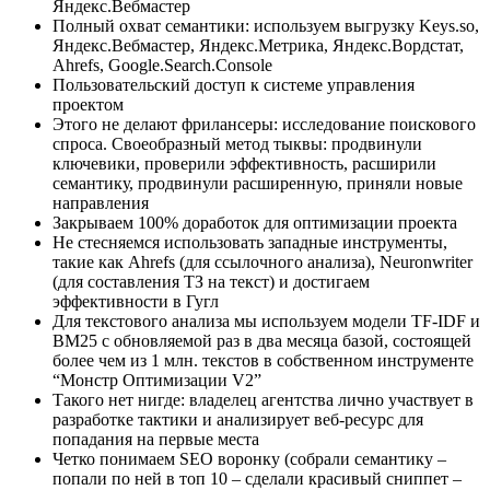
Яндекс.Вебмастер
Полный охват семантики: используем выгрузку Keys.so,
Яндекс.Вебмастер, Яндекс.Метрика, Яндекс.Вордстат,
Ahrefs, Google.Search.Console
Пользовательский доступ к системе управления
проектом
Этого не делают фрилансеры: исследование поискового
спроса. Своеобразный метод тыквы: продвинули
ключевики, проверили эффективность, расширили
семантику, продвинули расширенную, приняли новые
направления
Закрываем 100% доработок для оптимизации проекта
Не стесняемся использовать западные инструменты,
такие как Ahrefs (для ссылочного анализа), Neuronwriter
(для составления ТЗ на текст) и достигаем
эффективности в Гугл
Для текстового анализа мы используем модели TF-IDF и
BM25 с обновляемой раз в два месяца базой, состоящей
более чем из 1 млн. текстов в собственном инструменте
“Монстр Оптимизации V2”
Такого нет нигде: владелец агентства лично участвует в
разработке тактики и анализирует веб-ресурс для
попадания на первые места
Четко понимаем SEO воронку (собрали семантику –
попали по ней в топ 10 – сделали красивый сниппет –