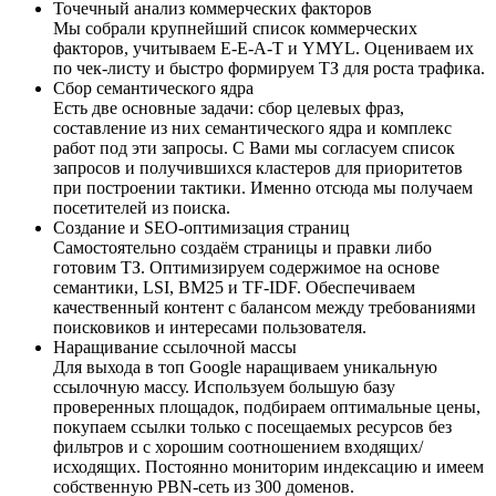
Точечный анализ коммерческих факторов
Мы собрали крупнейший список коммерческих
факторов, учитываем E-E-A-T и YMYL. Оцениваем их
по чек-листу и быстро формируем ТЗ для роста трафика.
Сбор семантического ядра
Есть две основные задачи: сбор целевых фраз,
составление из них семантического ядра и комплекс
работ под эти запросы. С Вами мы согласуем список
запросов и получившихся кластеров для приоритетов
при построении тактики. Именно отсюда мы получаем
посетителей из поиска.
Создание и SEO-оптимизация страниц
Самостоятельно создаём страницы и правки либо
готовим ТЗ. Оптимизируем содержимое на основе
семантики, LSI, BM25 и TF-IDF. Обеспечиваем
качественный контент с балансом между требованиями
поисковиков и интересами пользователя.
Наращивание ссылочной массы
Для выхода в топ Google наращиваем уникальную
ссылочную массу. Используем большую базу
проверенных площадок, подбираем оптимальные цены,
покупаем ссылки только с посещаемых ресурсов без
фильтров и с хорошим соотношением входящих/
исходящих. Постоянно мониторим индексацию и имеем
собственную PBN-сеть из 300 доменов.