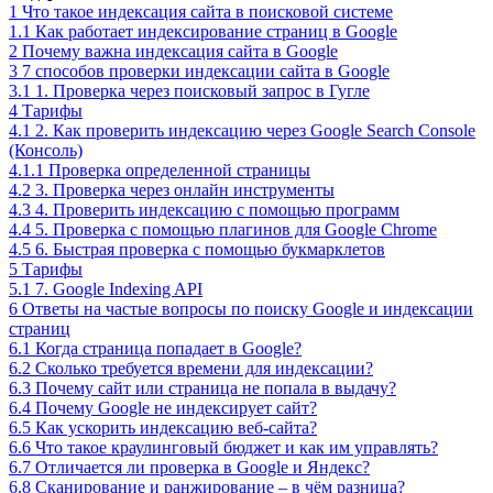
1
Что такое индексация сайта в поисковой системе
1.1
Как работает индексирование страниц в Google
2
Почему важна индексация сайта в Google
3
7 способов проверки индексации сайта в Google
3.1
1. Проверка через поисковый запрос в Гугле
4
Тарифы
4.1
2. Как проверить индексацию через Google Search Console
(Консоль)
4.1.1
Проверка определенной страницы
4.2
3. Проверка через онлайн инструменты
4.3
4. Проверить индексацию с помощью программ
4.4
5. Проверка с помощью плагинов для Google Chrome
4.5
6. Быстрая проверка с помощью букмарклетов
5
Тарифы
5.1
7. Google Indexing API
6
Ответы на частые вопросы по поиску Google и индексации
страниц
6.1
Когда страница попадает в Google?
6.2
Сколько требуется времени для индексации?
6.3
Почему сайт или страница не попала в выдачу?
6.4
Почему Google не индексирует сайт?
6.5
Как ускорить индексацию веб-сайта?
6.6
Что такое краулинговый бюджет и как им управлять?
6.7
Отличается ли проверка в Google и Яндекс?
6.8
Сканирование и ранжирование – в чём разница?