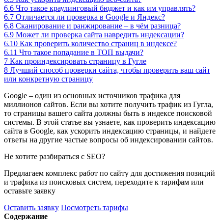
6.6
Что такое краулинговый бюджет и как им управлять?
6.7
Отличается ли проверка в Google и Яндекс?
6.8
Сканирование и ранжирование – в чём разница?
6.9
Может ли проверка сайта навредить индексации?
6.10
Как проверить количество страниц в индексе?
6.11
Что такое попадание в ТОП выдачи?
7
Как проиндексировать страницу в Гугле
8
Лучший способ проверки сайта, чтобы проверить ваш сайт
или конкретную страницу
Google – один из основных источников трафика для
миллионов сайтов. Если вы хотите получить трафик из Гугла,
то страницы вашего сайта должны быть в индексе поисковой
системы. В этой статье вы узнаете, как проверить индексацию
сайта в Google, как ускорить индексацию страницы, и найдете
ответы на другие частые вопросы об индексировании сайтов.
Не хотите разбираться с SEO?
Предлагаем комплекс работ по сайту для достижения позиций
и трафика из поисковых систем, переходите к тарифам или
оставьте заявку
Оставить заявку
Посмотреть тарифы
Содержание