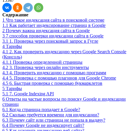
15347
Содержание
1
Что такое индексация сайта в поисковой системе
1.1
Как работает индексирование страниц в Google
2
Почему важна индексация сайта в Google
3
7 способов проверки индексации сайта в Google
3.1
1. Проверка через поисковый запрос в Гугле
4
Тарифы
4.1
2. Как проверить индексацию через Google Search Console
(Консоль)
4.1.1
Проверка определенной страницы
4.2
3. Проверка через онлайн инструменты
4.3
4. Проверить индексацию с помощью программ
4.4
5. Проверка с помощью плагинов для Google Chrome
4.5
6. Быстрая проверка с помощью букмарклетов
5
Тарифы
5.1
7. Google Indexing API
6
Ответы на частые вопросы по поиску Google и индексации
страниц
6.1
Когда страница попадает в Google?
6.2
Сколько требуется времени для индексации?
6.3
Почему сайт или страница не попала в выдачу?
6.4
Почему Google не индексирует сайт?
6.5
Как ускорить индексацию веб-сайта?